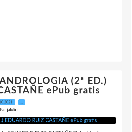
NDROLOGIA (2ª ED.)
ASTAÑE ePub gratis
10.2021
…
Par jaluliri