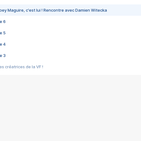
bey Maguire, c'est lui ! Rencontre avec Damien Witecka
e 6
e 5
e 4
e 3
s créatrices de la VF !
e 2
e 1
e Mektoub My Love arrive enfin ! Rencontre avec Shaïn Boumedine et Sal
i : après Toni en famille
elle réalise le bouleversant Dites lui que je l'aime
ais ! Rencontre autour de Vie privée de Rebecca Zlotowski