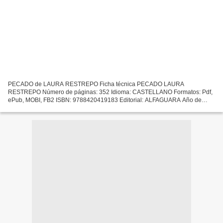
PECADO de LAURA RESTREPO Ficha técnica PECADO LAURA
RESTREPO Número de páginas: 352 Idioma: CASTELLANO Formatos: Pdf,
ePub, MOBI, FB2 ISBN: 9788420419183 Editorial: ALFAGUARA Año de
edición: 2016 Descargar eBook gratis Libros de audio gratis para
descargar...