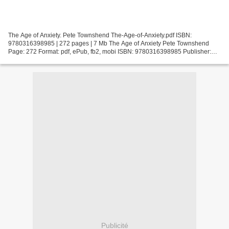
The Age of Anxiety. Pete Townshend The-Age-of-Anxiety.pdf ISBN:
9780316398985 | 272 pages | 7 Mb The Age of Anxiety Pete Townshend
Page: 272 Format: pdf, ePub, fb2, mobi ISBN: 9780316398985 Publisher:
Hachette Books Download The Age of Anxiety Full ebooks...
Publicité