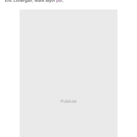
Eric Lonergan, Mark Blyth
pdf
,
Publicité