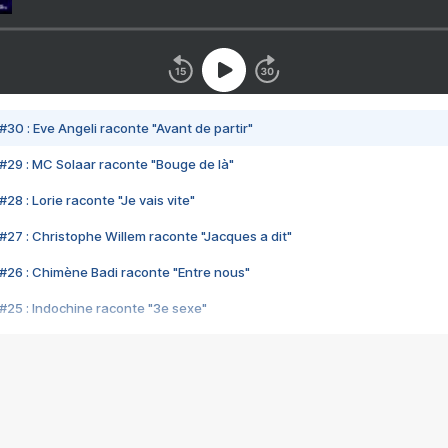
#30 : Eve Angeli raconte "Avant de partir"
#29 : MC Solaar raconte "Bouge de là"
28 : Lorie raconte "Je vais vite"
#27 : Christophe Willem raconte "Jacques a dit"
#26 : Chimène Badi raconte "Entre nous"
#25 : Indochine raconte "3e sexe"
#24 : Zaho raconte "C'est chelou"
#23 : Patrick Bruel raconte "Au café des délices"
#22 : Kyo raconte "Le chemin"