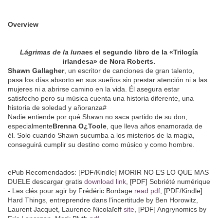
Overview
Lágrimas de la luna
es el segundo libro de la «Trilogía
irlandesa» de Nora Roberts.
Shawn Gallagher
, un escritor de canciones de gran talento,
pasa los días absorto en sus sueños sin prestar atención ni a las
mujeres ni a abrirse camino en la vida. Él asegura estar
satisfecho pero su música cuenta una historia diferente, una
historia de soledad y añoranza#
Nadie entiende por qué Shawn no saca partido de su don,
especialmente
Brenna O¿Toole
, que lleva años enamorada de
él. Solo cuando Shawn sucumba a los misterios de la magia,
conseguirá cumplir su destino como músico y como hombre.
ePub Recomendados: [PDF/Kindle] MORIR NO ES LO QUE MAS
DUELE descargar gratis
download link
, [PDF] Sobriété numérique
- Les clés pour agir by Frédéric Bordage
read pdf
, [PDF/Kindle]
Hard Things, entreprendre dans l'incertitude by Ben Horowitz,
Laurent Jacquet, Laurence Nicolaïeff
site
, [PDF] Angrynomics by