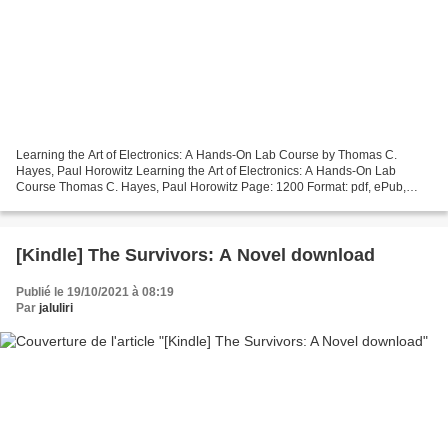
Learning the Art of Electronics: A Hands-On Lab Course by Thomas C.
Hayes, Paul Horowitz Learning the Art of Electronics: A Hands-On Lab
Course Thomas C. Hayes, Paul Horowitz Page: 1200 Format: pdf, ePub,
mobi, fb2 ISBN: 9780521177238 Publisher: Cambridge...
[Kindle] The Survivors: A Novel download
Publié le 19/10/2021 à 08:19
Par
jaluliri