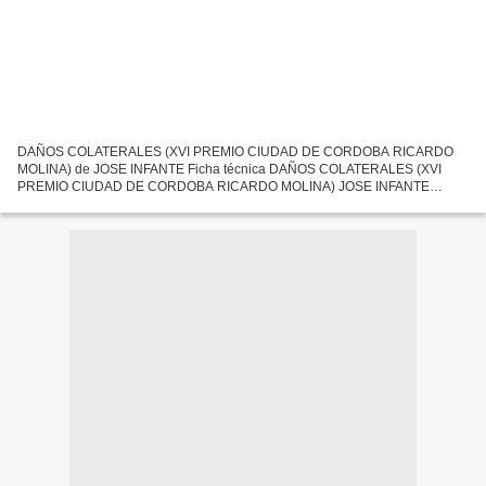
DAÑOS COLATERALES (XVI PREMIO CIUDAD DE CORDOBA RICARDO
MOLINA) de JOSE INFANTE Ficha técnica DAÑOS COLATERALES (XVI
PREMIO CIUDAD DE CORDOBA RICARDO MOLINA) JOSE INFANTE
Número de páginas: 104 Idioma: CASTELLANO Formatos: Pdf, ePub, MOBI,
FB2 ISBN: 9788475179414...