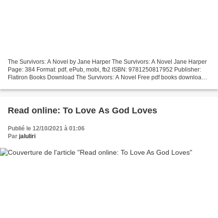
The Survivors: A Novel by Jane Harper The Survivors: A Novel Jane Harper
Page: 384 Format: pdf, ePub, mobi, fb2 ISBN: 9781250817952 Publisher:
Flatiron Books Download The Survivors: A Novel Free pdf books download
free The Survivors: A Novel 9781250817952...
Read online: To Love As God Loves
Publié le 12/10/2021 à 01:06
Par
jaluliri