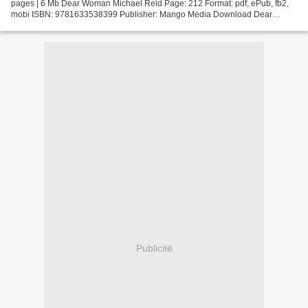
pages | 6 Mb Dear Woman Michael Reid Page: 212 Format: pdf, ePub, fb2,
mobi ISBN: 9781633538399 Publisher: Mango Media Download Dear
Woman Kindle book download ipad Dear Woman (English...
Publicité