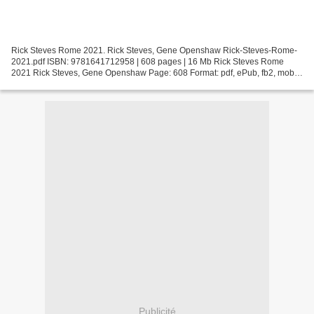
Rick Steves Rome 2021. Rick Steves, Gene Openshaw Rick-Steves-Rome-
2021.pdf ISBN: 9781641712958 | 608 pages | 16 Mb Rick Steves Rome
2021 Rick Steves, Gene Openshaw Page: 608 Format: pdf, ePub, fb2, mobi
ISBN: 9781641712958 Publisher: Avalon Publishing...
Publicité