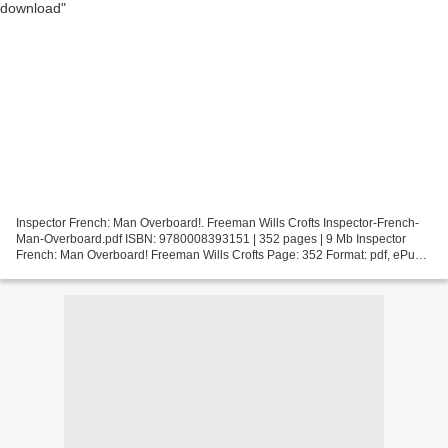
Inspector French: Man Overboard!. Freeman Wills Crofts Inspector-French-
Man-Overboard.pdf ISBN: 9780008393151 | 352 pages | 9 Mb Inspector
French: Man Overboard! Freeman Wills Crofts Page: 352 Format: pdf, ePub,
fb2, mobi ISBN: 9780008393151 Publisher:...