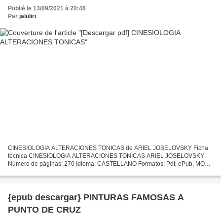
Publié le 13/09/2021 à 20:46
Par
jaluliri
CINESIOLOGIA ALTERACIONES TONICAS de ARIEL JOSELOVSKY Ficha
técnica CINESIOLOGIA ALTERACIONES TONICAS ARIEL JOSELOVSKY
Número de páginas: 270 Idioma: CASTELLANO Formatos: Pdf, ePub, MOBI,
FB2 ISBN: 9788480191296 Editorial: PAIDOTRIBO Año de edición: 2009...
{epub descargar} PINTURAS FAMOSAS A
PUNTO DE CRUZ