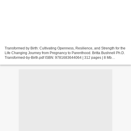
Transformed by Birth: Cultivating Openness, Resilience, and Strength for the
Life Changing Journey from Pregnancy to Parenthood. Britta Bushnell Ph.D.
Transformed-by-Birth.pdf ISBN: 9781683644064 | 312 pages | 8 Mb
Transformed by Birth: Cultivating Openness,...