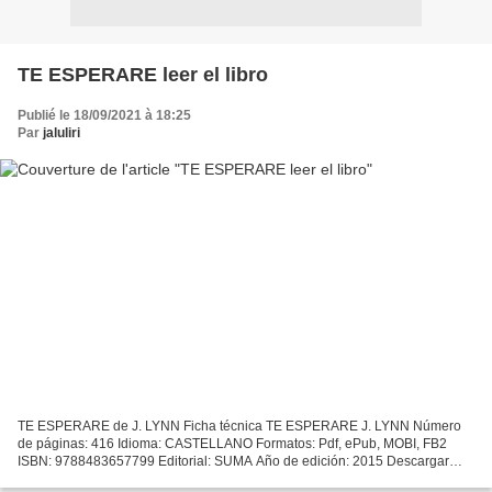
TE ESPERARE leer el libro
Publié le 18/09/2021 à 18:25
Par
jaluliri
TE ESPERARE de J. LYNN Ficha técnica TE ESPERARE J. LYNN Número
de páginas: 416 Idioma: CASTELLANO Formatos: Pdf, ePub, MOBI, FB2
ISBN: 9788483657799 Editorial: SUMA Año de edición: 2015 Descargar
eBook gratis Descargar desde la búsqueda de libros de...