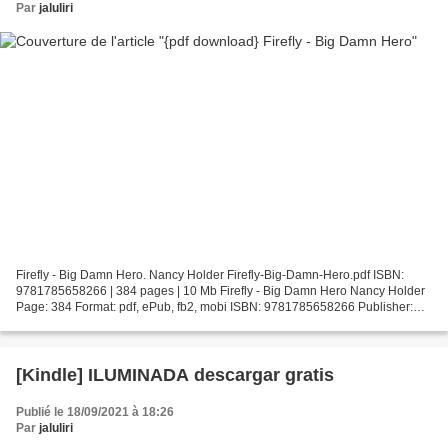
Par
jaluliri
Firefly - Big Damn Hero. Nancy Holder Firefly-Big-Damn-Hero.pdf ISBN:
9781785658266 | 384 pages | 10 Mb Firefly - Big Damn Hero Nancy Holder
Page: 384 Format: pdf, ePub, fb2, mobi ISBN: 9781785658266 Publisher:
Titan Download Firefly - Big Damn Hero Download...
[Kindle] ILUMINADA descargar gratis
Publié le 18/09/2021 à 18:26
Par
jaluliri