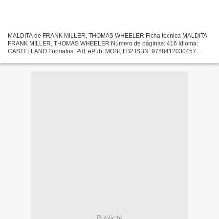
MALDITA de FRANK MILLER, THOMAS WHEELER Ficha técnica MALDITA
FRANK MILLER, THOMAS WHEELER Número de páginas: 416 Idioma:
CASTELLANO Formatos: Pdf, ePub, MOBI, FB2 ISBN: 9788412030457
Editorial: OCEANO Año de edición: 2019 Descargar eBook gratis Nuevos...
Publicité