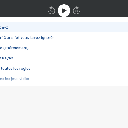
 DayZ
 a 13 ans (et vous l'avez ignoré)
e (littéralement)
im Rayan
 toutes les règles
s les jeux vidéo
us choquant de Rockstar ? - Le scandale BULLY
e plus moche de Steam
du RÊVE tourne au CAUCHEMAR
pendant 8 heures