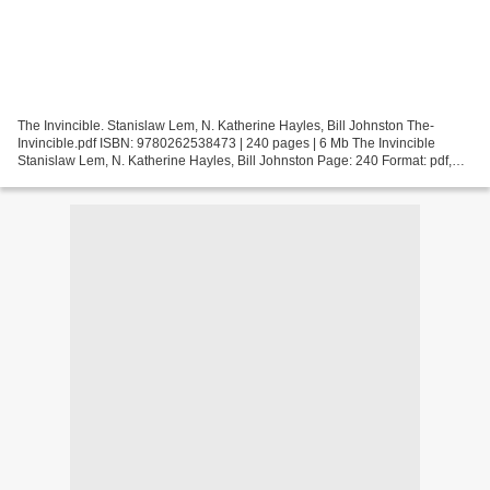
The Invincible. Stanislaw Lem, N. Katherine Hayles, Bill Johnston The-
Invincible.pdf ISBN: 9780262538473 | 240 pages | 6 Mb The Invincible
Stanislaw Lem, N. Katherine Hayles, Bill Johnston Page: 240 Format: pdf,
ePub, fb2, mobi ISBN: 9780262538473 Publisher:...